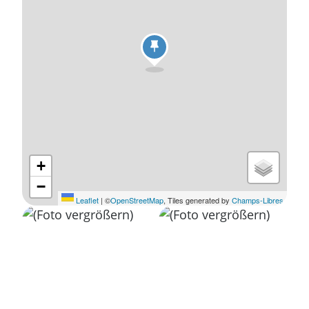
+
−
Leaflet
|
©
OpenStreetMap
, Tiles generated by
Champs-Libres