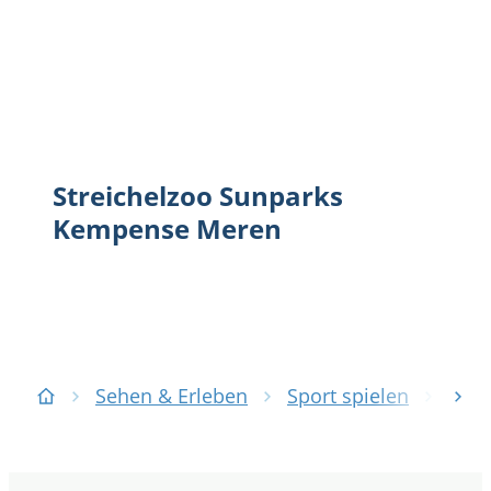
Streichelzoo Sunparks
Kempense Meren
Sehen & Erleben
Sport spielen
Sub
nac
Zuhause