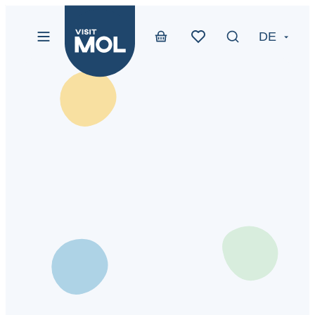
Website
zum Inhalt
DE
Menü
Suche ein-/au
Webshop
www-btn-text-favori