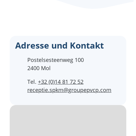
Adresse und Kontakt
Adresse
Postelsesteenweg 100
,
2400
Mol
Tel.
+32 (0)14 81 72 52
E-Mail
receptie.spkm
@
groupepvcp.com
Straßenplan