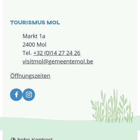
Kontakt
Tourismus Mol
Adresse
Markt 1a
,
2400
Mol
Tel.
+32 (0)14 27 24 26
E-Mail
visitmol
@
gemeentemol.be
Öffnungszeiten
Facebook
Instagram
hohe Kontrast