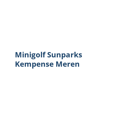
Minigolf Sunparks
Kempense Meren
Streichelzoo Sunparks Kempense 