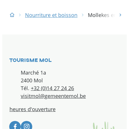
Nourriture et boisson
Mollekes en choc
déf
Page d'accueil
Contact
Tourisme Mol
Adresse
Marché 1a
,
2400
Mol
Tél.
+32 (0)14 27 24 26
E-mail
visitmol
@
gemeentemol.be
heures d'ouverture