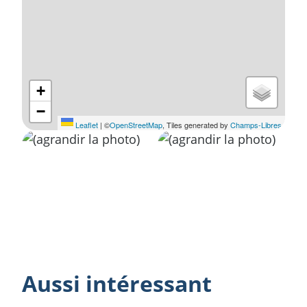
+
−
Leaflet
|
©
OpenStreetMap
, Tiles generated by
Champs-Libres
Aussi intéressant