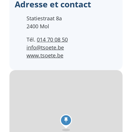
Adresse et contact
Adresse
Statiestraat 8a
,
2400
Mol
Tél.
014 70 08 50
E-mail
info
@
tsoete.be
Site Web
www.tsoete.be
Plan de rue