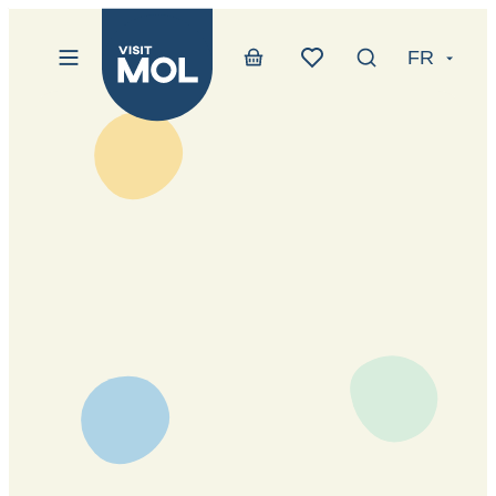
Website
Au contenu
FR
Menu
Afficher/masqu
Boutique en ligne
www-btn-text-favori