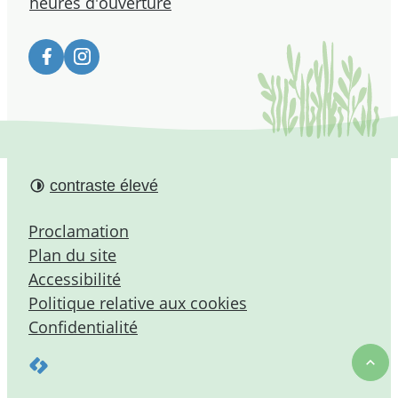
heures d'ouverture
Facebook
Instagram
contraste élevé
Proclamation
Plan du site
Accessibilité
Politique relative aux cookies
Confidentialité
LCP nv 2026 ©
hau