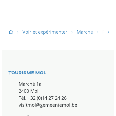
Voir et expérimenter
Marche
Pèleri
déf
Page d'accueil
Contact
Tourisme Mol
Adresse
Marché 1a
,
2400
Mol
Tél.
+32 (0)14 27 24 26
E-mail
visitmol
@
gemeentemol.be