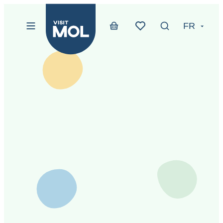
Website
Au contenu
FR
Menu
Afficher/masqu
Boutique en ligne
www-btn-text-favori