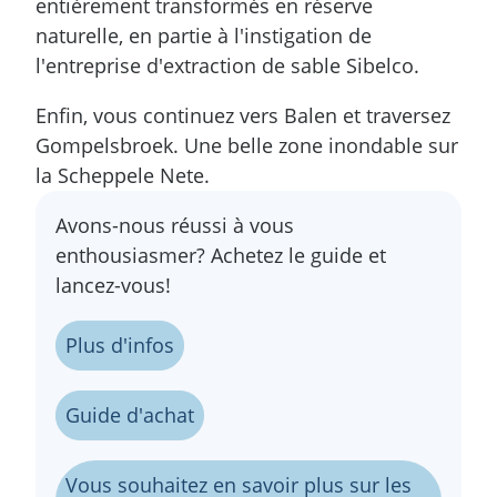
entièrement transformés en réserve
naturelle, en partie à l'instigation de
l'entreprise d'extraction de sable Sibelco.
Enfin, vous continuez vers Balen et traversez
Gompelsbroek. Une belle zone inondable sur
la Scheppele Nete.
Plus d'infos
Avons-nous réussi à vous
enthousiasmer? Achetez le guide et
lancez-vous!
Plus d'infos
Guide d'achat
Vous souhaitez en savoir plus sur les