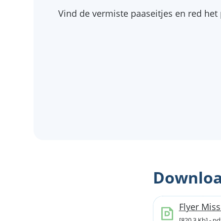
Vind de vermiste paaseitjes en red het 
Downloa
Flyer Miss
820,3 Kb
pd