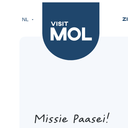
Visit Mol
Naar inhoud
NL
Z
Missie Paasei!