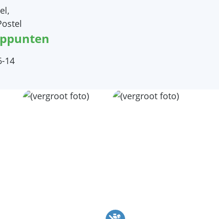
el,
Postel
oppunten
6-14