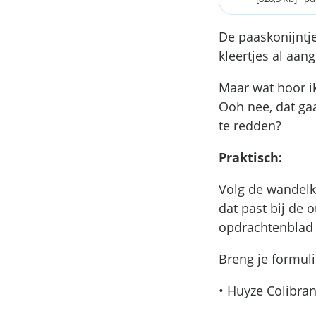
De paaskonijntj
kleertjes al aan
Maar wat hoor ik
Ooh nee, dat gaa
te redden?
Praktisch:
Volg de wandelk
dat past bij de o
opdrachtenblad
Breng je formul
• Huyze Colibran