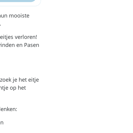
 hun mooiste
.
itjes verloren!
 vinden en Pasen
ek je het eitje
jntje op het
denken:
en