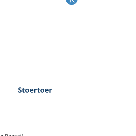
Stoertoer
Stoertoer
e Paasei!