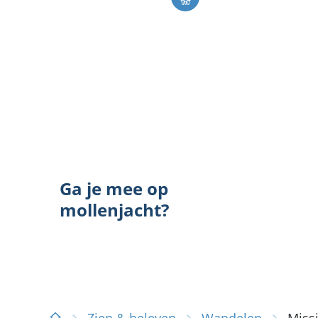
Ga je mee op mollenjacht?
Ga je mee op
mollenjacht?
Zien & beleven
Wandelen
Missi