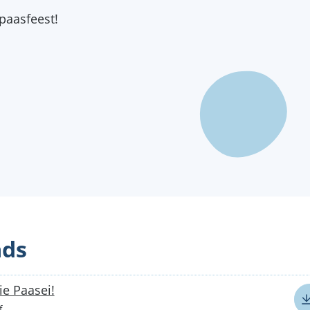
paasfeest!
ds
ie Paasei!
f