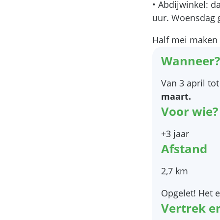
• Abdijwinkel: d
uur. Woensdag g
Half mei maken 
Meer inf
Wanneer?
Van 3 april t
maart.
Voor wie?
+3 jaar
Afstand
2,7 km
Opgelet! Het e
Vertrek e