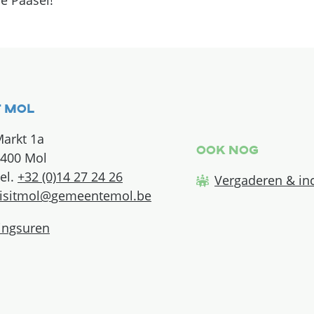
tact & openingsuren
t Mol
arkt 1a
Ook nog
400
Mol
+32 (0)14 27 24 26
Vergaderen & in
l
isitmol
@
gemeentemol.be
ingsuren