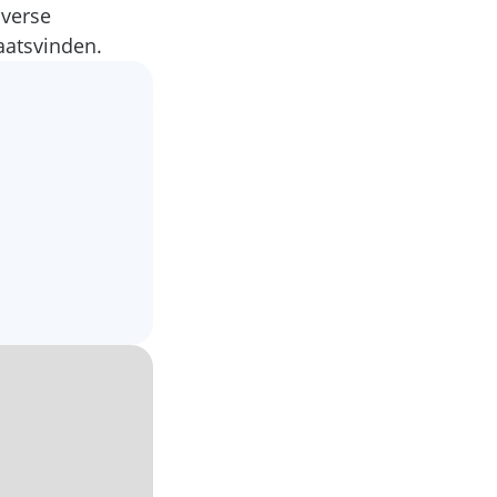
iverse
aatsvinden.