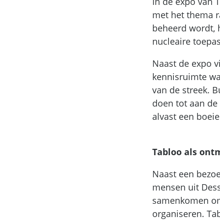
In de expo van T
met het thema ra
beheerd wordt, 
nucleaire toepas
Naast de expo vi
kennisruimte wa
van de streek. B
doen tot aan de 
alvast een boei
Tabloo als on
Naast een bezoe
mensen uit Dess
samenkomen om ee
organiseren. Tab