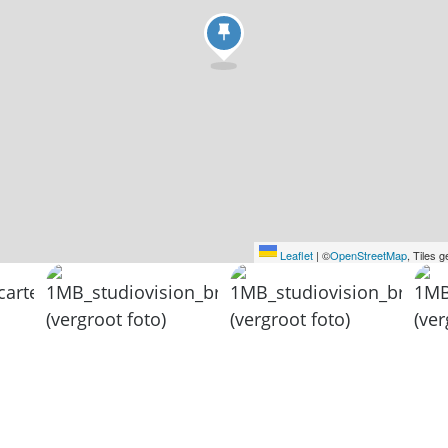
Leaflet
|
©
OpenStreetMap
, Tiles 