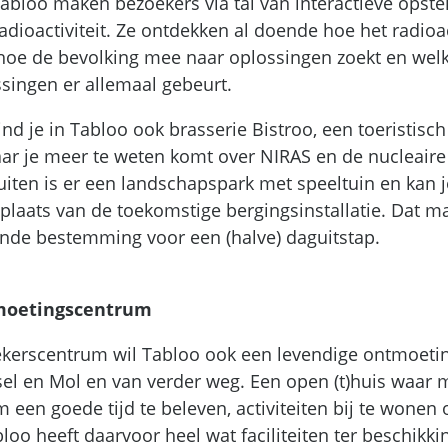
abloo maken bezoekers via tal van interactieve opste
dioactiviteit. Ze ontdekken al doende hoe het radioac
hoe de bevolking mee naar oplossingen zoekt en wel
singen er allemaal gebeurt.
nd je in Tabloo ook brasserie Bistroo, een toeristisc
ar je meer te weten komt over NIRAS en de nucleaire
uiten is er een landschapspark met speeltuin en kan 
plaats van de toekomstige bergingsinstallatie. Dat m
ende bestemming voor een (halve) daguitstap.
tmoetingscentrum
kerscentrum wil Tabloo ook een levendige ontmoetin
el en Mol en van verder weg. Een open (t)huis waar
n goede tijd te beleven, activiteiten bij te wonen of
loo heeft daarvoor heel wat faciliteiten ter beschikki