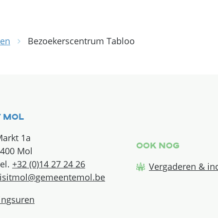
den
Bezoekerscentrum Tabloo
tact & openingsuren
t Mol
arkt 1a
Ook nog
400
Mol
+32 (0)14 27 24 26
Vergaderen & in
l
isitmol
@
gemeentemol.be
ingsuren