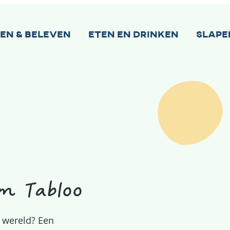
ien & beleven
Eten en drinken
Slape
m Tabloo
e wereld? Een