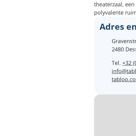
theaterzaal, ee
polyvalente ruim
Adres en
Adres
Gravenstr
,
2480
Des
Tel.
+32 (
E-mail
info
@
tab
Website
tabloo.c
Stratenp