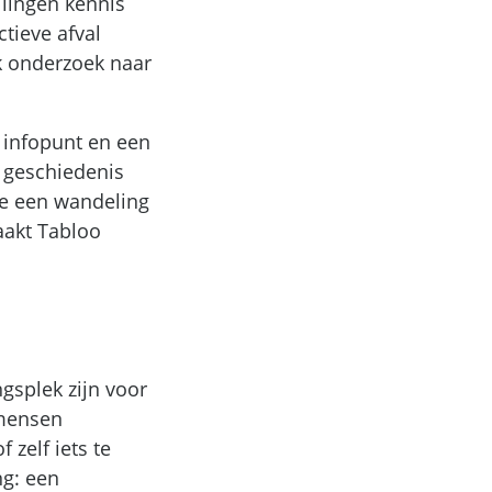
llingen kennis
tieve afval
k onderzoek naar
h infopunt en een
 geschiedenis
je een wandeling
aakt Tabloo
gsplek zijn voor
 mensen
 zelf iets te
ng: een