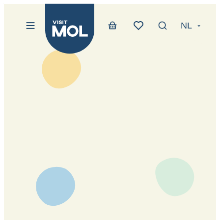
Visit Mol
Naar inhoud
NL
Menu
Zoek tonen / v
Webshop
Favorieten