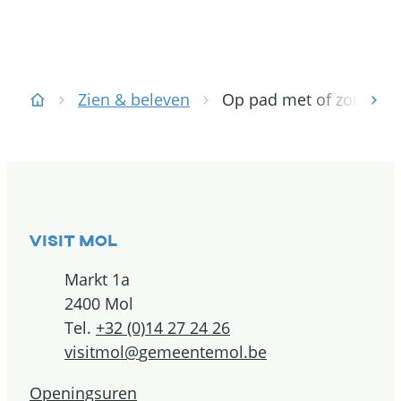
Ga mee op pad met een gids
Zien & beleven
Op pad met of zonder e
scr
Startpagina
Contact & openingsuren
Visit Mol
Adres
Markt 1a
,
2400
Mol
Tel.
+32 (0)14 27 24 26
E-mail
visitmol
@
gemeentemol.be
Openingsuren