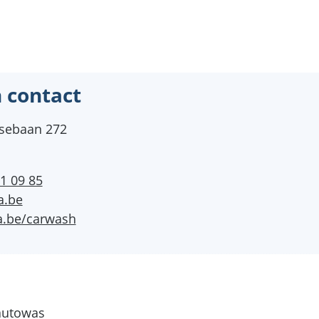
 contact
sebaan 272
1 09 85
a.be
.be/carwash
autowas