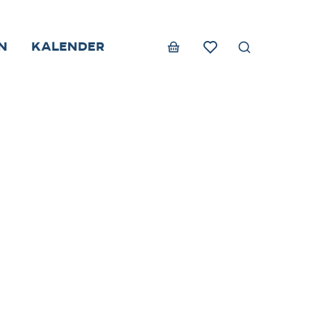
n
Kalender
Zoek tonen 
Webshop
Favorieten