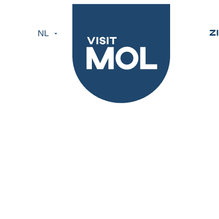
Visit Mol
Naar inhoud
NL
Z