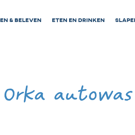
ien & beleven
Eten en drinken
Slape
Orka autowas