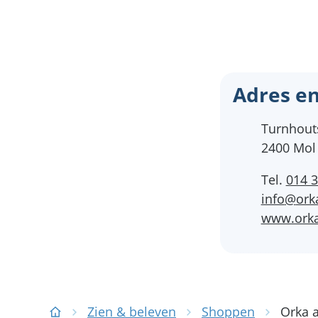
Adres en
Adres
Turnhout
,
2400
Mol
Tel.
014 3
E-mail
info
@
ork
Website
www.orka
Zien & beleven
Shoppen
Orka 