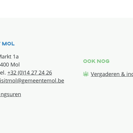
tact & openingsuren
t Mol
arkt 1a
Ook nog
400
Mol
+32 (0)14 27 24 26
Vergaderen & in
l
isitmol
@
gemeentemol.be
ingsuren