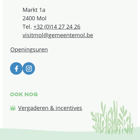
Adres
Markt 1a
,
2400
Mol
Tel.
+32 (0)14 27 24 26
E-mail
visitmol
@
gemeentemol.be
Openingsuren
Facebook
Instagram
Ook nog
Vergaderen & incentives