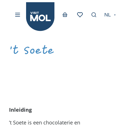
Visit Mol
Naar inhoud
NL
Menu
Zoek tonen / v
Webshop
Favorieten
't Soete
Inleiding
’t Soete is een chocolaterie en