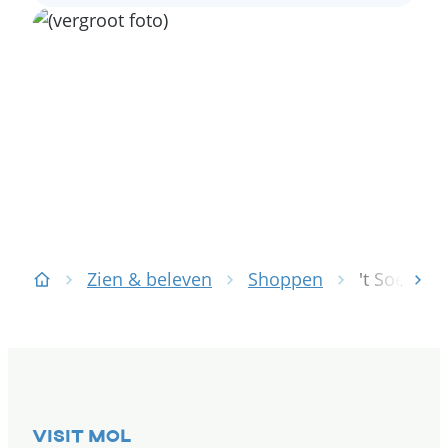
Zien & beleven
Shoppen
't Soete
scr
Startpagina
Contact & openingsuren
Visit Mol