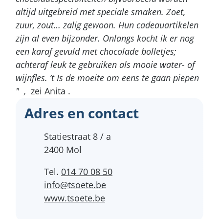
altijd uitgebreid met speciale smaken. Zoet,
zuur, zout… zalig gewoon. Hun cadeauartikelen
zijn al even bijzonder. Onlangs kocht ik er nog
een karaf gevuld met chocolade bolletjes;
achteraf leuk te gebruiken als mooie water- of
wijnfles. ’t Is de moeite om eens te gaan piepen
" ,
zei Anita .
Adres en contact
Adres
Statiestraat 8 / a
,
2400
Mol
Tel.
014 70 08 50
E-mail
info
@
tsoete.be
Website
www.tsoete.be